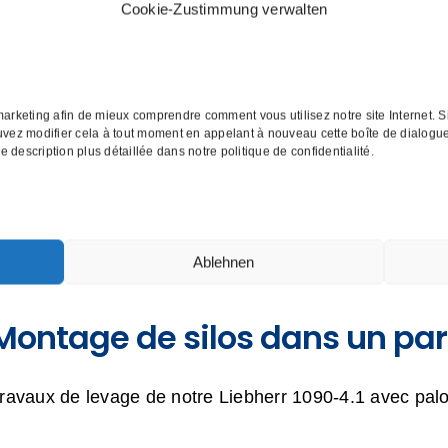
Cookie-Zustimmung verwalten
Montage de cuves dans une u
alimentaires BIO
arketing afin de mieux comprendre comment vous utilisez notre site Internet. Si
vez modifier cela à tout moment en appelant à nouveau cette boîte de dialogue
escription plus détaillée dans notre politique de confidentialité.
hantier précis pour notre Liebherr LTM 1300 6.2 dans l
Ablehnen
Montage de silos dans un parc
ravaux de levage de notre Liebherr 1090-4.1 avec pal