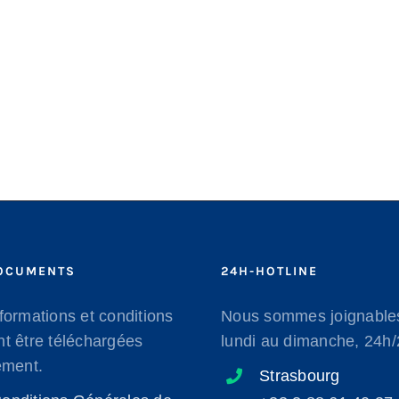
OCUMENTS
24H-HOTLINE
formations et conditions
Nous sommes joignable
t être téléchargées
lundi au dimanche, 24h
ement.
Strasbourg