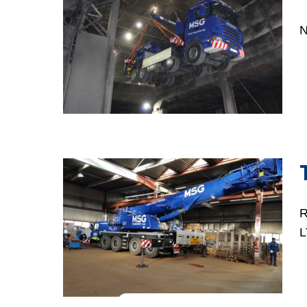
N
R
L