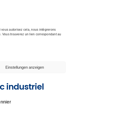
sine de produits
 vous autorisez cela, nous intégrerons
. Vous trouverez un lien correspondant au
'industrie BIO
Einstellungen anzeigen
 industriel
onnier