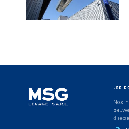
LES D
Nos in
peuven
direct