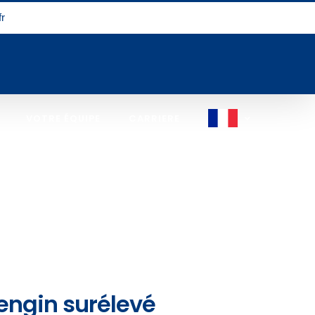
r
VOTRE ÉQUIPE
CARRIERE
engin surélevé