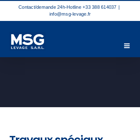
Zum
Contact/demande 24h-Hotline
+33 388 614037
|
Inhalt
info@msg-levage.fr
springen
Travaux spéciaux