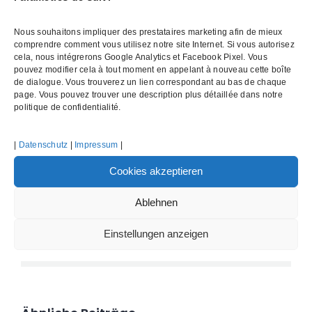
BIG BLUE POWER – Impossible n’est pas
Nous souhaitons impliquer des prestataires marketing afin de mieux
francais, telle est notre devise
comprendre comment vous utilisez notre site Internet. Si vous autorisez
cela, nous intégrerons Google Analytics et Facebook Pixel. Vous
pouvez modifier cela à tout moment en appelant à nouveau cette boîte
de dialogue. Vous trouverez un lien correspondant au bas de chaque
März 25th, 2020
page. Vous pouvez trouver une description plus détaillée dans notre
politique de confidentialité.
|
Datenschutz
|
Impressum
|
Share This Story, Choose Your
Cookies akzeptieren
Platform!
Ablehnen
Facebook
Twitter
Reddit
LinkedIn
WhatsApp
Tumblr
Pinterest
Vk
Einstellungen anzeigen
E-
Mail