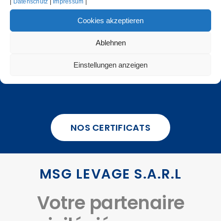
entreprise certifiée –
|
Datenschutz
|
Impressum
|
Nous garantissons la
Cookies akzeptieren
qualité
Ablehnen
Einstellungen anzeigen
NOS CERTIFICATS
MSG LEVAGE S.A.R.L
Votre partenaire