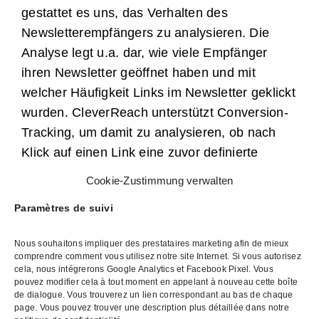
gestattet es uns, das Verhalten des
Newsletterempfängers zu analysieren. Die
Analyse legt u.a. dar, wie viele Empfänger
ihren Newsletter geöffnet haben und mit
welcher Häufigkeit Links im Newsletter geklickt
wurden. CleverReach unterstützt Conversion-
Tracking, um damit zu analysieren, ob nach
Klick auf einen Link eine zuvor definierte
Aktion, wie beispielsweise ein Produktkauf,
Cookie-Zustimmung verwalten
erfolgt ist. Einzelheiten zur Datenanalyse durch
Paramètres de suivi
CleverReach finden Sie
unter:
https://www.cleverreach.com/de/funktionen/r
Nous souhaitons impliquer des prestataires marketing afin de mieux
und-tracking/
.
comprendre comment vous utilisez notre site Internet. Si vous autorisez
cela, nous intégrerons Google Analytics et Facebook Pixel. Vous
pouvez modifier cela à tout moment en appelant à nouveau cette boîte
Die Datenverarbeitung erfolgt auf Grundlage
de dialogue. Vous trouverez un lien correspondant au bas de chaque
Ihrer Einwilligung (Art. 6 Abs. 1 lit. a DSGVO).
page. Vous pouvez trouver une description plus détaillée dans notre