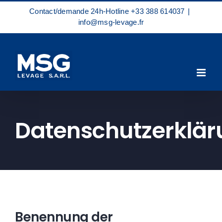
Zum
Contact/demande 24h-Hotline
+33 388 614037
|
Inhalt
info@msg-levage.fr
springen
Datenschutzerklär
Benennung der