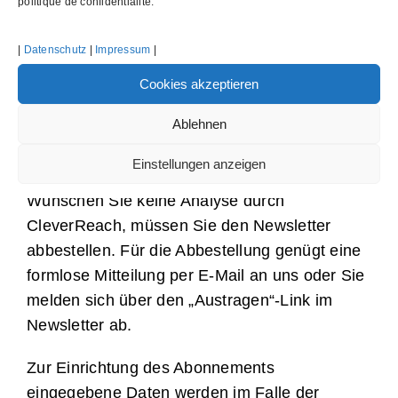
politique de confidentialité.
Ein Widerruf Ihrer bereits erteilten Einwilligung
ist jederzeit möglich. Für den Widerruf genügt
|
Datenschutz
|
Impressum
|
eine formlose Mitteilung per E-Mail oder Sie
melden sich über den „Austragen“-Link im
Cookies akzeptieren
Newsletter ab. Die Rechtmäßigkeit der bereits
Ablehnen
erfolgten Datenverarbeitungsvorgänge bleibt
vom Widerruf unberührt.
Einstellungen anzeigen
Wünschen Sie keine Analyse durch
CleverReach, müssen Sie den Newsletter
abbestellen. Für die Abbestellung genügt eine
formlose Mitteilung per E-Mail an uns oder Sie
melden sich über den „Austragen“-Link im
Newsletter ab.
Zur Einrichtung des Abonnements
eingegebene Daten werden im Falle der